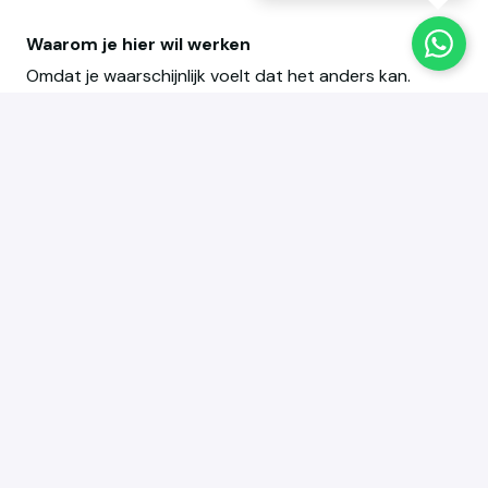
Waarom je hier wil werken
Omdat je waarschijnlijk voelt dat het anders kan.
Bij Yoda:
Heb je
écht klantcontact
Krijg je
ruimte om te adviseren
Werk je met
slimme automatisering (en o.a.
AI)
Heb je
vrijheid en verantwoordelijkheid
Werk je samen met collega’s verspreid over 6
vestigingen, met
korte lijnen en een open
cultuur
Dit ben jij
Hbo werk- en denkniveau